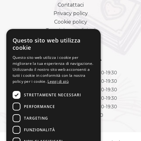
Contattaci
Privacy policy
Cookie policy
Termini e condizioni
Pagamenti e spedizioni
Questo sito web utilizza
cookie
Questo sito web utilizza i cookie per
ORARI DI APERTURA
migliorare la tua esperienza di navigazione.
Utilizzando il nostro sito web acconsenti a
Lunedì
09:00-13:00 | 15:30-19:30
tutti i cookie in conformità con la nostra
Martedì
09:00-13:00 | 15:30-19:30
policy per i cookie.
Leggi di più
Mercoledì
09:00-13:00 | 15:30-19:30
STRETTAMENTE NECESSARI
Giovedì
09:00-13:00 | 15:30-19:30
PERFORMANCE
Venerdì
09:00-13:00 | 15:30-19:30
Sabato
09:00-13:00
TARGETING
FUNZIONALITÀ