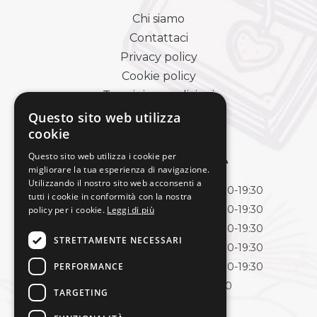
Chi siamo
Contattaci
Privacy policy
Cookie policy
Termini e condizioni
Pagamenti e spedizioni
Questo sito web utilizza
cookie
Questo sito web utilizza i cookie per
ORARI DI APERTURA
migliorare la tua esperienza di navigazione.
Utilizzando il nostro sito web acconsenti a
Lunedì
09:00-13:00 | 15:30-19:30
tutti i cookie in conformità con la nostra
Martedì
09:00-13:00 | 15:30-19:30
policy per i cookie.
Leggi di più
Mercoledì
09:00-13:00 | 15:30-19:30
STRETTAMENTE NECESSARI
Giovedì
09:00-13:00 | 15:30-19:30
PERFORMANCE
Venerdì
09:00-13:00 | 15:30-19:30
Sabato
09:00-13:00
TARGETING