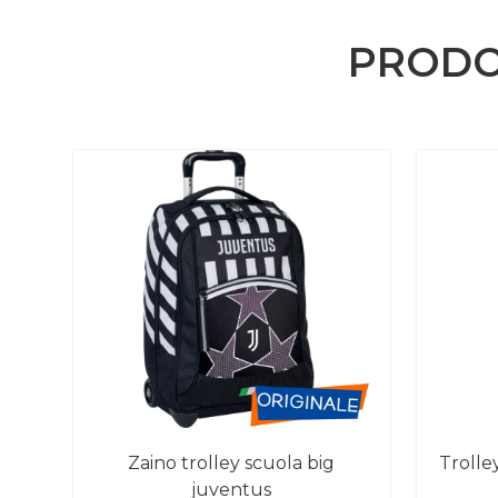
PRODO
zaino trolley scuola big
trolley seven sj gang jack 3wd
juventus