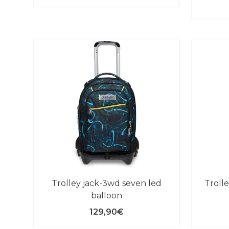
trolley jack-3wd seven led
trolley jack-3wd seven liquid
balloon
129,90€