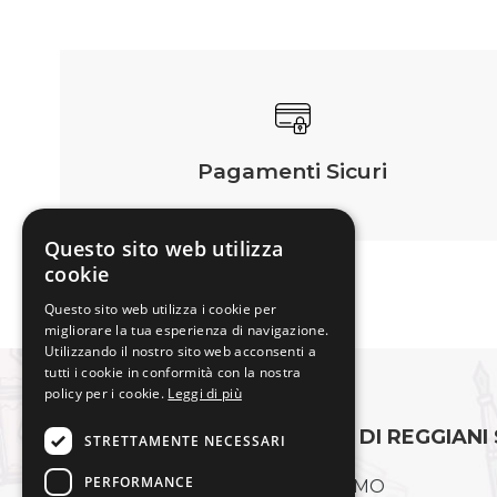
Pagamenti Sicuri
Questo sito web utilizza
cookie
Questo sito web utilizza i cookie per
migliorare la tua esperienza di navigazione.
Utilizzando il nostro sito web acconsenti a
tutti i cookie in conformità con la nostra
policy per i cookie.
Leggi di più
CARTOLERIA L'INCHIOSTRO DI REGGIANI
STRETTAMENTE NECESSARI
PERFORMANCE
Via Ugo la Malfa, 1, 41012 Carpi MO