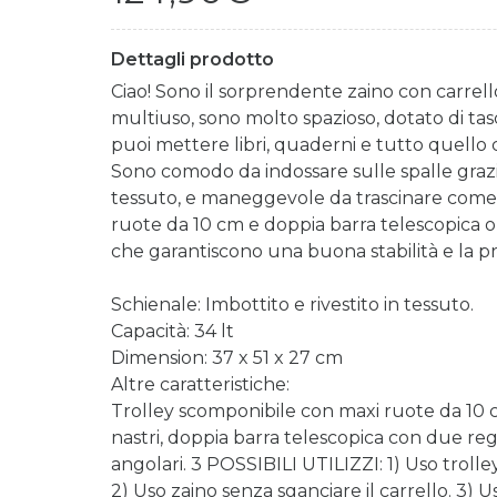
Dettagli prodotto
Ciao! Sono il sorprendente zaino con carrell
multiuso, sono molto spazioso, dotato di tas
puoi mettere libri, quaderni e tutto quello c
Sono comodo da indossare sulle spalle grazie 
tessuto, e maneggevole da trascinare come t
ruote da 10 cm e doppia barra telescopica ol
che garantiscono una buona stabilità e la 
Schienale: Imbottito e rivestito in tessuto.
Capacità: 34 lt
Dimension: 37 x 51 x 27 cm
Altre caratteristiche:
Trolley scomponibile con maxi ruote da 10 c
nastri, doppia barra telescopica con due rego
angolari. 3 POSSIBILI UTILIZZI: 1) Uso trolle
2) Uso zaino senza sganciare il carrello. 3