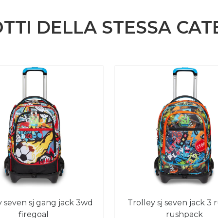
TTI DELLA STESSA CAT
trolley sj seven jack 3 ruote -
firegoal
rushpack