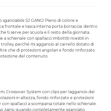
o sganciabile SJ GANG! Pieno di colore e
ca frontale e tasca interna porta borraccia: dentro
he ti serve per scuola e il resto della giornata.
a schienale con spallacci imbottiti rivestiti in
rolley perché mi aggancio al carrello dotato di
tre che di protezioni angolari e fondo rinforzato
protezione del contenuto.
m, Crossover System con clips per laggancio dei
lazioni in altezza, fondo rinforzato e protezioni
y con spallacci a scomparsa totale nello schienale.
) Uso zaino quando completamente sganciato.