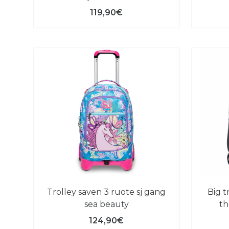
119,90€
trolley saven 3 ruote sj gang
big trolley seven spiderman
sea beauty
th
124,90€