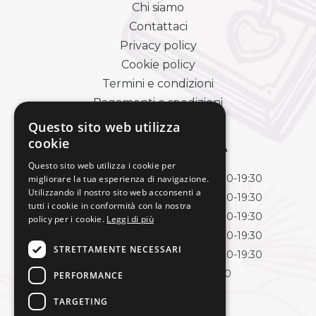
Chi siamo
Contattaci
Privacy policy
Cookie policy
Termini e condizioni
Pagamenti e spedizioni
Questo sito web utilizza
cookie
ORARI DI APERTURA
Questo sito web utilizza i cookie per
Lunedì
09:00-13:00 | 15:30-19:30
migliorare la tua esperienza di navigazione.
Utilizzando il nostro sito web acconsenti a
Martedì
09:00-13:00 | 15:30-19:30
tutti i cookie in conformità con la nostra
Mercoledì
09:00-13:00 | 15:30-19:30
policy per i cookie.
Leggi di più
Giovedì
09:00-13:00 | 15:30-19:30
STRETTAMENTE NECESSARI
Venerdì
09:00-13:00 | 15:30-19:30
Sabato
09:00-13:00
PERFORMANCE
TARGETING