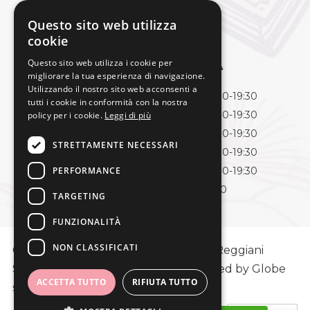
Termini e condizioni
Pagamenti e spedizioni
Questo sito web utilizza
cookie
Questo sito web utilizza i cookie per
ORARI DI APERTURA
migliorare la tua esperienza di navigazione.
Utilizzando il nostro sito web acconsenti a
Lunedì
09:00-13:00 | 15:30-19:30
tutti i cookie in conformità con la nostra
Martedì
09:00-13:00 | 15:30-19:30
policy per i cookie.
Leggi di più
Mercoledì
09:00-13:00 | 15:30-19:30
STRETTAMENTE NECESSARI
Giovedì
09:00-13:00 | 15:30-19:30
PERFORMANCE
Venerdì
09:00-13:00 | 15:30-19:30
Sabato
09:00-13:00
TARGETING
FUNZIONALITÀ
NON CLASSIFICATI
Copyright © Cartoleria l'Inchiostro di Reggiani
Simona - P.Iva 03984570360 | Powered by
Globe
ACCETTA TUTTO
RIFIUTA TUTTO
srl