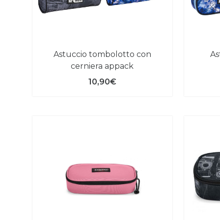
astuccio tombolotto con
astuccio a bustina con
cerniera appack
10,90€