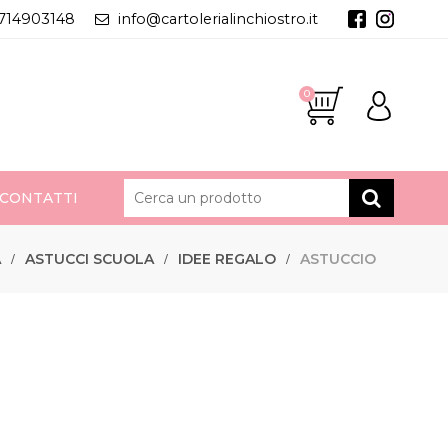
714903148
info@cartolerialinchiostro.it
0
CONTATTI
A
ASTUCCI SCUOLA
IDEE REGALO
ASTUCCIO