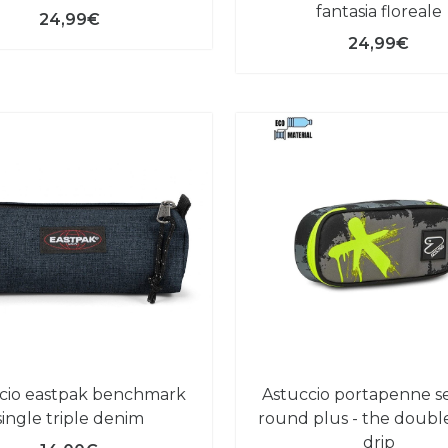
fantasia floreale
24,99€
24,99€
astuccio portapenne seven®
single triple denim
round plus - the doubl
drip