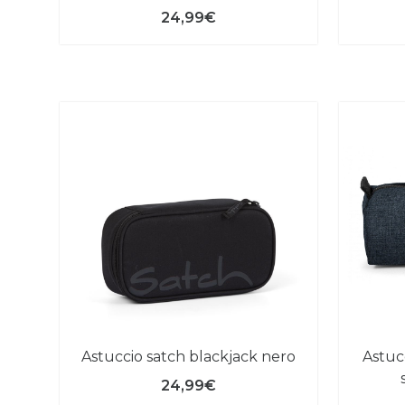
24,99€
astuccio satch blackjack nero
astuccio eastpak benchmark
24,99€