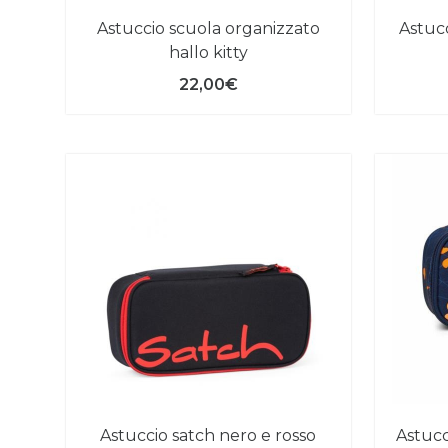
astuccio scuola organizzato
astuccio satch fantasia nero e
hallo kitty
22,00€
astuccio satch nero e rosso
astuc