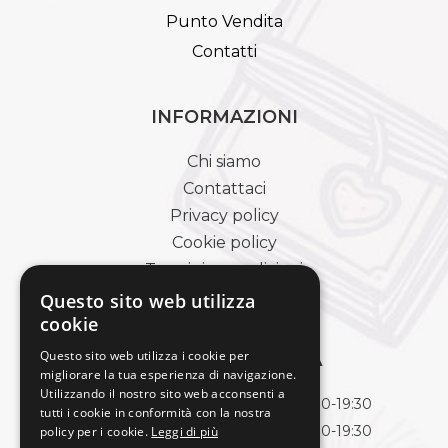
Punto Vendita
Contatti
INFORMAZIONI
Chi siamo
Contattaci
Privacy policy
Cookie policy
Termini e condizioni
Pagamenti e spedizioni
Questo sito web utilizza
cookie
Questo sito web utilizza i cookie per
ORARI DI APERTURA
migliorare la tua esperienza di navigazione.
Utilizzando il nostro sito web acconsenti a
Lunedì
09:00-13:00 | 15:30-19:30
tutti i cookie in conformità con la nostra
Martedì
09:00-13:00 | 15:30-19:30
policy per i cookie.
Leggi di più